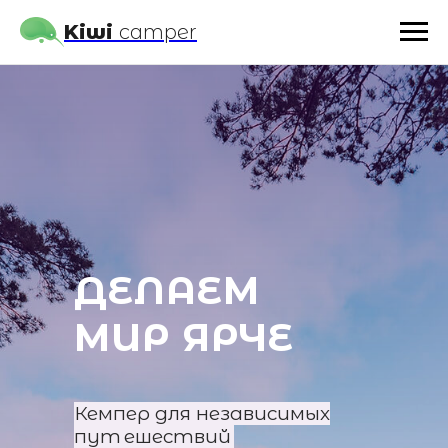
Kiwi
camper
ДЕЛАЕМ
МИР ЯРЧЕ
Кемпер для независимых
пу
т
ешестви
й